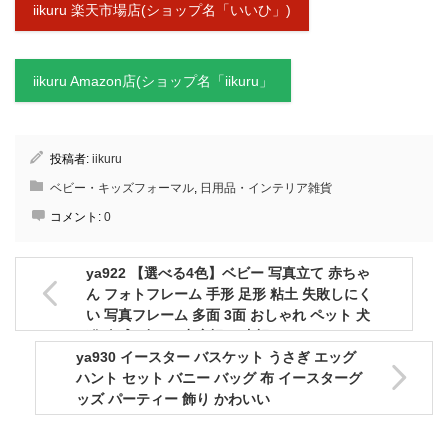
iikuru 楽天市場店(ショップ名「いいひ」)
iikuru Amazon店(ショップ名「iikuru」
投稿者:
iikuru
ベビー・キッズフォーマル
,
日用品・インテリア雑貨
コメント:
0
ya922 【選べる4色】ベビー 写真立て 赤ちゃ
ん フォトフレーム 手形 足形 粘土 失敗しにく
い 写真フレーム 多面 3面 おしゃれ ペット 犬
猫 肉球 ギフト 出産祝い 内祝い
ya930 イースター バスケット うさぎ エッグ
ハント セット バニー バッグ 布 イースターグ
ッズ パーティー 飾り かわいい